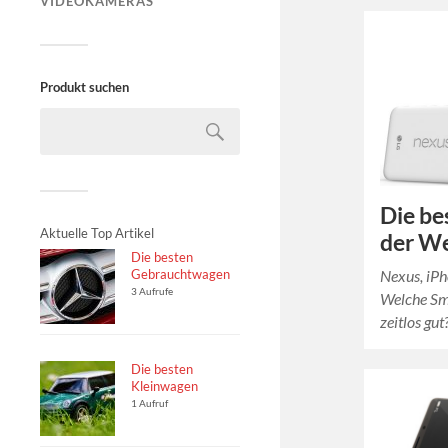
VIDEOKAMERAS
Produkt suchen
Die be
Aktuelle Top Artikel
der We
Die besten
Nexus, iP
Gebrauchtwagen
3 Aufrufe
Welche Sm
zeitlos gut
Die besten
Kleinwagen
1 Aufruf