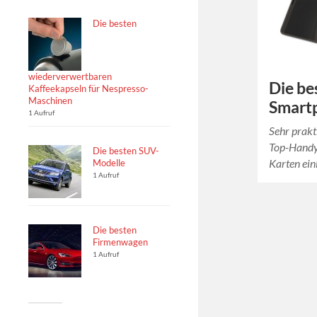
Die besten
wiederverwertbaren
Die be
Kaffeekapseln für Nespresso-
Maschinen
Smart
1 Aufruf
Sehr prakt
Top-Handy
Die besten SUV-
Karten ein
Modelle
1 Aufruf
Die besten
Firmenwagen
1 Aufruf