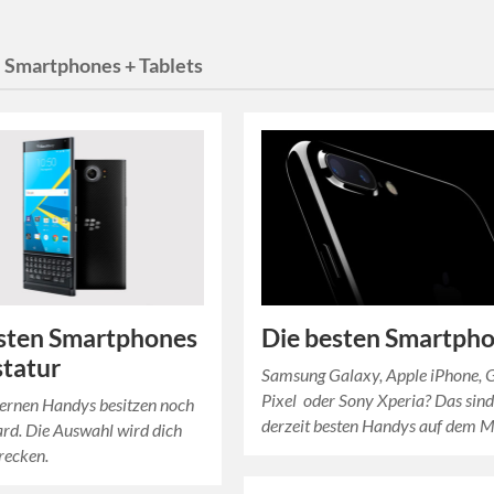
:
Smartphones + Tablets
sten Smartphones
Die besten Smartph
statur
Samsung Galaxy, Apple iPhone, 
Pixel oder Sony Xperia? Das sind
ernen Handys besitzen noch
derzeit besten Handys auf dem M
rd. Die Auswahl wird dich
recken.