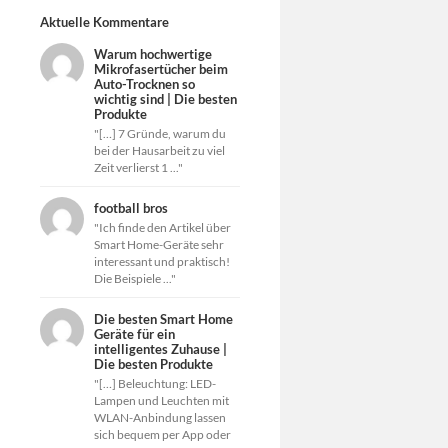
Aktuelle Kommentare
Warum hochwertige
Mikrofasertücher beim
Auto-Trocknen so
wichtig sind | Die besten
Produkte
"[…] 7 Gründe, warum du
bei der Hausarbeit zu viel
Zeit verlierst 1 ..."
football bros
"Ich finde den Artikel über
Smart Home-Geräte sehr
interessant und praktisch!
Die Beispiele ..."
Die besten Smart Home
Geräte für ein
intelligentes Zuhause |
Die besten Produkte
"[…] Beleuchtung: LED-
Lampen und Leuchten mit
WLAN-Anbindung lassen
sich bequem per App oder