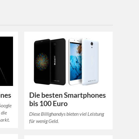
ones
Die besten Smartphones
bis 100 Euro
Google
 die
Diese Billighandys bieten viel Leistung
arkt.
für wenig Geld.