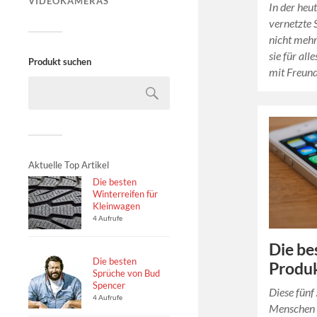
VIDEOKAMERAS
In der heut
vernetzte 
nicht meh
sie für al
Produkt suchen
mit Freund
Aktuelle Top Artikel
Die besten
Winterreifen für
Kleinwagen
4 Aufrufe
Die be
Die besten
Produk
Sprüche von Bud
Spencer
Diese fünf
4 Aufrufe
Menschen 