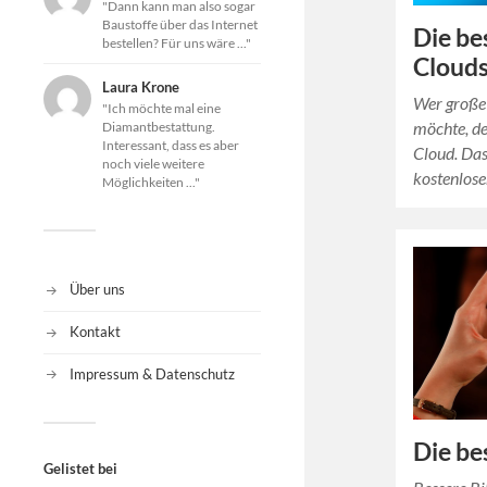
"Dann kann man also sogar
Baustoffe über das Internet
Die be
bestellen? Für uns wäre ..."
Clouds
Laura Krone
Wer große
"Ich möchte mal eine
möchte, de
Diamantbestattung.
Interessant, dass es aber
Cloud. Das
noch viele weitere
kostenlose
Möglichkeiten ..."
Über uns
Kontakt
Impressum & Datenschutz
Die be
Gelistet bei