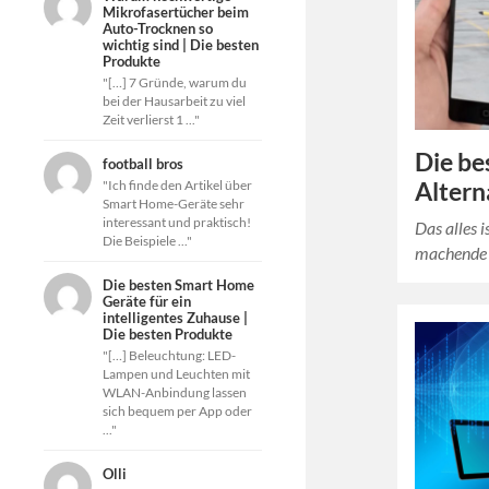
Mikrofasertücher beim
Auto-Trocknen so
wichtig sind | Die besten
Produkte
"[…] 7 Gründe, warum du
bei der Hausarbeit zu viel
Zeit verlierst 1 ..."
Die b
football bros
Altern
"Ich finde den Artikel über
Smart Home-Geräte sehr
interessant und praktisch!
Das alles i
Die Beispiele ..."
machende 
Die besten Smart Home
Geräte für ein
intelligentes Zuhause |
Die besten Produkte
"[…] Beleuchtung: LED-
Lampen und Leuchten mit
WLAN-Anbindung lassen
sich bequem per App oder
..."
Olli