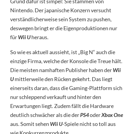
Grund dafür ist simpel: Sie stammen von
Nintendo. Der japanische Konzern versucht
verständlicherweise sein System zu pushen,
deswegen bringt er die Eigenproduktionen nur
für
Wii U
heraus.
So wie es aktuell aussieht, ist „Big N“ auch die
einzige Firma, welche der Konsole die Treue hält.
Die meisten namhaften Publisher haben der
Wii
U
mittlerweile den Rücken gekehrt. Das liegt
einerseits daran, dass die Gaming-Plattform sich
nur schleppend verkauft und hinter den
Erwartungen liegt. Zudem fällt die Hardware
deutlich schwächer als die der
PS4
oder
Xbox One
aus. Somit sehen
Wii U
-Spiele nicht so toll aus
wie Konkurrenzprodukte.