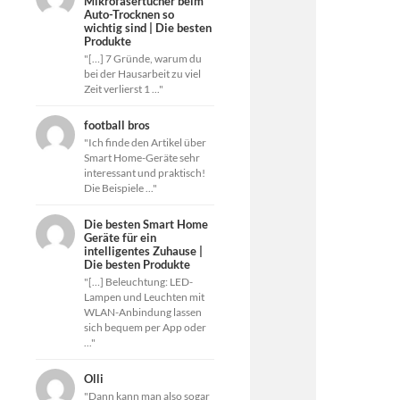
Mikrofasertücher beim
Auto-Trocknen so
wichtig sind | Die besten
Produkte
"[…] 7 Gründe, warum du
bei der Hausarbeit zu viel
Zeit verlierst 1 ..."
football bros
"Ich finde den Artikel über
Smart Home-Geräte sehr
interessant und praktisch!
Die Beispiele ..."
Die besten Smart Home
Geräte für ein
intelligentes Zuhause |
Die besten Produkte
"[…] Beleuchtung: LED-
Lampen und Leuchten mit
WLAN-Anbindung lassen
sich bequem per App oder
..."
Olli
"Dann kann man also sogar