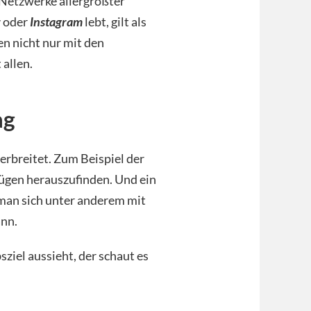
 Netzwerke allergrößter
r
oder
Instagram
lebt, gilt als
n nicht nur mit den
allen.
ag
rbreitet. Zum Beispiel der
Zügen herauszufinden. Und ein
 man sich unter anderem mit
ann.
ziel aussieht, der schaut es