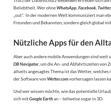
Trotz der Datenschutz-Bedenken erfreuen sich die
Beliebtheit. Wer ohne
WhatsAp
p
,
Facebook
,
Twitte
„out“. In der modernen Welt kommuniziert man ebe
Freunden und Bekannten, sondern gleich global mit 
Nützliche Apps für den Allt
Aber auch andere mobile Anwendungen sind weit ve
DB Navigator
, um die An- und Abfahrtszeiten von 
allseits angesagtes Thema ist das Wetter, welches
der Software von
Wetter.com
vorhersagen lassen k
Und wer wissen möchte, wie das potentielle Urlaubs
sich mit
Google Earth
an – teilweise sogar in 3D.