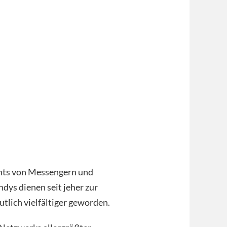
ghts von Messengern und
dys dienen seit jeher zur
lich vielfältiger geworden.