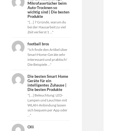
Mikrofasertücher beim
Auto-Trocknen so
wichtig sind | Die besten
Produkte
"[…] 7 Gründe, warum du
bei der Hausarbeit zu viel
Zeit verlierst 1 ..."
football bros
"Ich finde den Artikel über
Smart Home-Geräte sehr
interessant und praktisch!
Die Beispiele ..."
Die besten Smart Home
Geräte für ein
intelligentes Zuhause |
Die besten Produkte
"[…] Beleuchtung: LED-
Lampen und Leuchten mit
WLAN-Anbindung lassen
sich bequem per App oder
..."
Olli