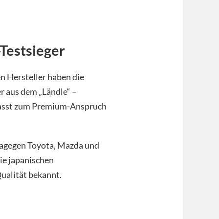
Testsieger
 Hersteller haben die
r aus dem „Ländle“ –
 passt zum Premium-Anspruch
dagegen Toyota, Mazda und
ie japanischen
Qualität bekannt.