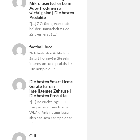
Mikrofasertücher beim
Auto-Trocknen so
wichtig sind | Die besten
Produkte
"[…] 7 Gründe, warum du
bei der Hausarbeit zu viel
Zeit verlierst 1 ..."
football bros
"Ich finde den Artikel über
Smart Home-Geräte sehr
interessant und praktisch!
Die Beispiele ..."
Die besten Smart Home
Geräte für ein
intelligentes Zuhause |
Die besten Produkte
"[…] Beleuchtung: LED-
Lampen und Leuchten mit
WLAN-Anbindung lassen
sich bequem per App oder
..."
Olli