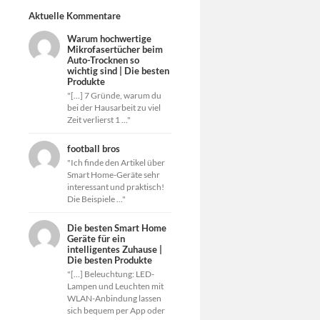
Aktuelle Kommentare
Warum hochwertige
Mikrofasertücher beim
Auto-Trocknen so
wichtig sind | Die besten
Produkte
"[…] 7 Gründe, warum du
bei der Hausarbeit zu viel
Zeit verlierst 1 ..."
football bros
"Ich finde den Artikel über
Smart Home-Geräte sehr
interessant und praktisch!
Die Beispiele ..."
Die besten Smart Home
Geräte für ein
intelligentes Zuhause |
Die besten Produkte
"[…] Beleuchtung: LED-
Lampen und Leuchten mit
WLAN-Anbindung lassen
sich bequem per App oder