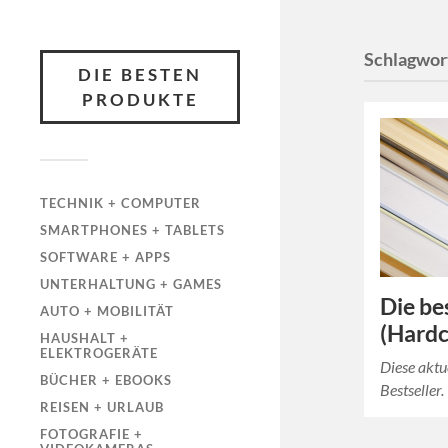
Schlagwor
DIE BESTEN
PRODUKTE
TECHNIK + COMPUTER
SMARTPHONES + TABLETS
SOFTWARE + APPS
UNTERHALTUNG + GAMES
Die be
AUTO + MOBILITÄT
(Hardc
HAUSHALT +
ELEKTROGERÄTE
Diese aktu
BÜCHER + EBOOKS
Bestseller.
REISEN + URLAUB
FOTOGRAFIE +