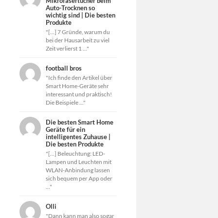
Mikrofasertücher beim
Auto-Trocknen so
wichtig sind | Die besten
Produkte
"[…] 7 Gründe, warum du
bei der Hausarbeit zu viel
Zeit verlierst 1 ..."
football bros
"Ich finde den Artikel über
Smart Home-Geräte sehr
interessant und praktisch!
Die Beispiele ..."
Die besten Smart Home
Geräte für ein
intelligentes Zuhause |
Die besten Produkte
"[…] Beleuchtung: LED-
Lampen und Leuchten mit
WLAN-Anbindung lassen
sich bequem per App oder
..."
Olli
"Dann kann man also sogar