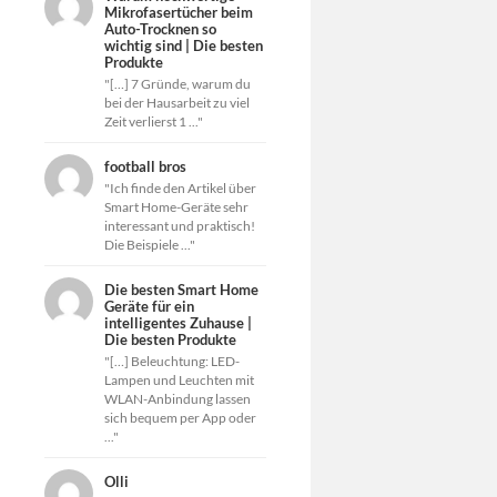
Mikrofasertücher beim
Auto-Trocknen so
wichtig sind | Die besten
Produkte
"[…] 7 Gründe, warum du
bei der Hausarbeit zu viel
Zeit verlierst 1 ..."
football bros
"Ich finde den Artikel über
Smart Home-Geräte sehr
interessant und praktisch!
Die Beispiele ..."
Die besten Smart Home
Geräte für ein
intelligentes Zuhause |
Die besten Produkte
"[…] Beleuchtung: LED-
Lampen und Leuchten mit
WLAN-Anbindung lassen
sich bequem per App oder
..."
Olli