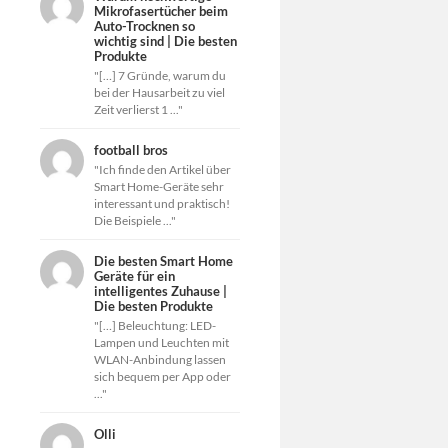
Mikrofasertücher beim
Auto-Trocknen so
wichtig sind | Die besten
Produkte
"[…] 7 Gründe, warum du
bei der Hausarbeit zu viel
Zeit verlierst 1 ..."
football bros
"Ich finde den Artikel über
Smart Home-Geräte sehr
interessant und praktisch!
Die Beispiele ..."
Die besten Smart Home
Geräte für ein
intelligentes Zuhause |
Die besten Produkte
"[…] Beleuchtung: LED-
Lampen und Leuchten mit
WLAN-Anbindung lassen
sich bequem per App oder
..."
Olli