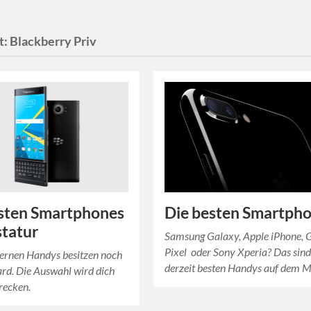
t:
Blackberry Priv
sten Smartphones
Die besten Smartph
statur
Samsung Galaxy, Apple iPhone, 
Pixel oder Sony Xperia? Das sind
ernen Handys besitzen noch
derzeit besten Handys auf dem M
rd. Die Auswahl wird dich
recken.