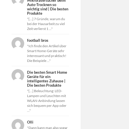
Mikrofasertücher beim
Auto-Trocknen so
wichtig sind | Die besten
Produkte
"[…] 7 Gründe, warum du
bei der Hausarbeit zu viel
Zeit verlierst 1 ..."
football bros
"Ich finde den Artikel über
Smart Home-Geräte sehr
interessant und praktisch!
Die Beispiele ..."
Die besten Smart Home
Geräte für ein
intelligentes Zuhause |
Die besten Produkte
"[…] Beleuchtung: LED-
Lampen und Leuchten mit
WLAN-Anbindung lassen
sich bequem per App oder
..."
Olli
"Dann kann man also sogar