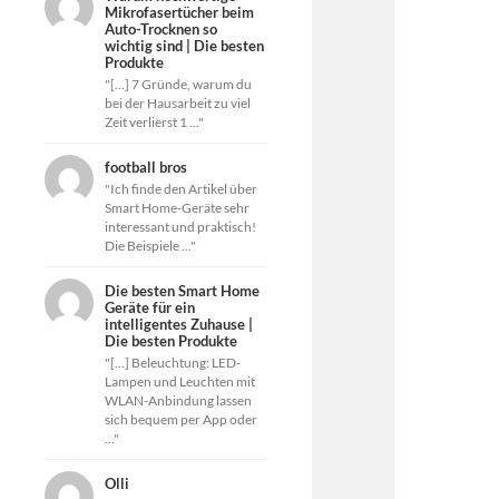
Mikrofasertücher beim
Auto-Trocknen so
wichtig sind | Die besten
Produkte
"[…] 7 Gründe, warum du
bei der Hausarbeit zu viel
Zeit verlierst 1 ..."
football bros
"Ich finde den Artikel über
Smart Home-Geräte sehr
interessant und praktisch!
Die Beispiele ..."
Die besten Smart Home
Geräte für ein
intelligentes Zuhause |
Die besten Produkte
"[…] Beleuchtung: LED-
Lampen und Leuchten mit
WLAN-Anbindung lassen
sich bequem per App oder
..."
Olli