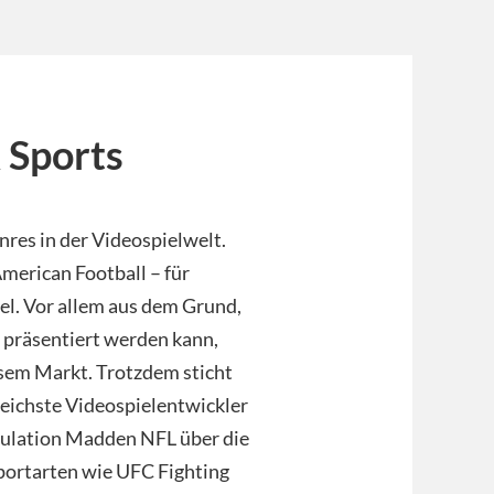
 Sports
res in der Videospielwelt.
American Football – für
el. Vor allem aus dem Grund,
n präsentiert werden kann,
esem Markt. Trotzdem sticht
greichste Videospielentwickler
mulation Madden NFL über die
portarten wie UFC Fighting