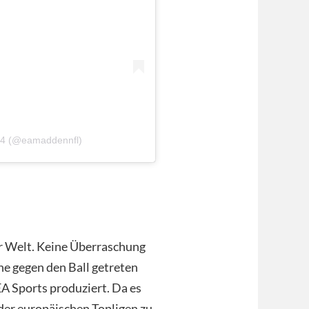
24 (@eamaddennfl)
er Welt. Keine Überraschung
ne gegen den Ball getreten
EA Sports produziert. Da es
der europäischen Topligen zu