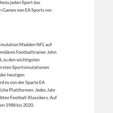
ahezu jeden Sport das
en Games von EA Sports vor.
 Simulation Madden NFL auf
endären Footballtrainer John
 zu den wichtigsten
 ersten Sportsimulationen
 der heutigen
d es von der Sparte EA
iche Plattformen. Jedes Jahr
ebten Football-Klassikers. Auf
von 1988 bis 2020.