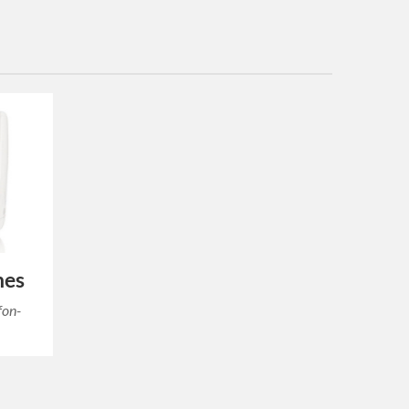
nes
fon-