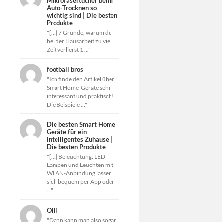
Mikrofasertücher beim
Auto-Trocknen so
wichtig sind | Die besten
Produkte
"[…] 7 Gründe, warum du
bei der Hausarbeit zu viel
Zeit verlierst 1 ..."
football bros
"Ich finde den Artikel über
Smart Home-Geräte sehr
interessant und praktisch!
Die Beispiele ..."
Die besten Smart Home
Geräte für ein
intelligentes Zuhause |
Die besten Produkte
"[…] Beleuchtung: LED-
Lampen und Leuchten mit
WLAN-Anbindung lassen
sich bequem per App oder
..."
Olli
"Dann kann man also sogar