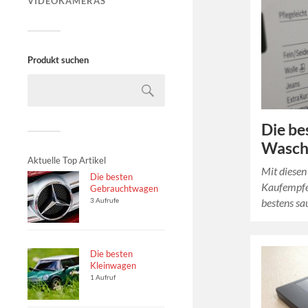
VIDEOKAMERAS
Produkt suchen
Die be
Wasch
Aktuelle Top Artikel
Mit diesen
Die besten
Kaufempfe
Gebrauchtwagen
bestens sa
3 Aufrufe
Die besten
Kleinwagen
1 Aufruf