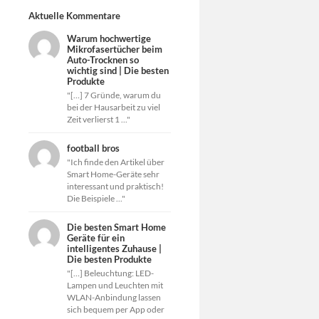
Aktuelle Kommentare
Warum hochwertige
Mikrofasertücher beim
Auto-Trocknen so
wichtig sind | Die besten
Produkte
"[…] 7 Gründe, warum du
bei der Hausarbeit zu viel
Zeit verlierst 1 ..."
football bros
"Ich finde den Artikel über
Smart Home-Geräte sehr
interessant und praktisch!
Die Beispiele ..."
Die besten Smart Home
Geräte für ein
intelligentes Zuhause |
Die besten Produkte
"[…] Beleuchtung: LED-
Lampen und Leuchten mit
WLAN-Anbindung lassen
sich bequem per App oder